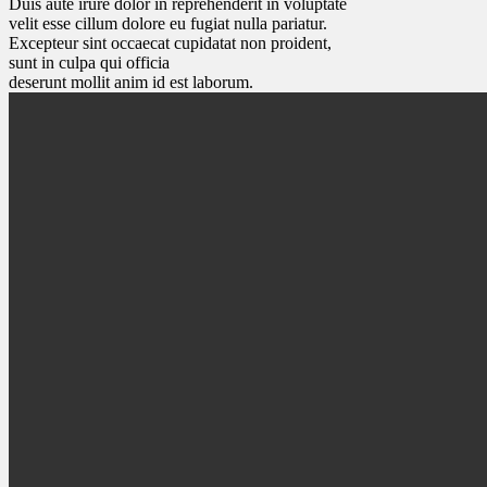
Duis aute irure dolor in reprehenderit in voluptate
velit esse cillum dolore eu fugiat nulla pariatur.
Excepteur sint occaecat cupidatat non proident,
sunt in culpa qui officia
deserunt mollit anim id est laborum.