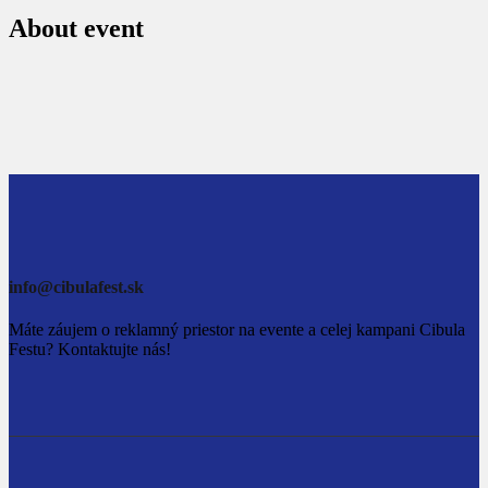
About event
info@cibulafest.sk
Máte záujem o reklamný priestor na evente a celej kampani Cibula
Festu? Kontaktujte nás!