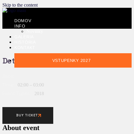
Skip to the content
DOMOV
INFO
Novinky
GALÉRIA
HISTÓRIA
KONTAKT
Details:
VSTUPENKY 2027
Date:
Time:
02:00 – 03:00
Event Types:
2018
BUY TICKET
About event