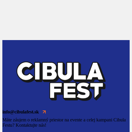
info@cibulafest.sk
Máte záujem o reklamný priestor na evente a celej kampani Cibula
Festu? Kontaktujte nás!