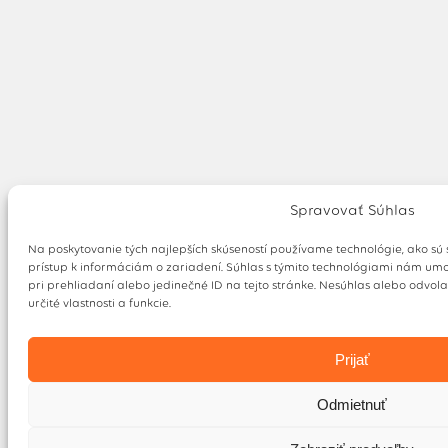
Spravovať Súhlas
Na poskytovanie tých najlepších skúseností používame technológie, ako sú
prístup k informáciám o zariadení. Súhlas s týmito technológiami nám umo
pri prehliadaní alebo jedinečné ID na tejto stránke. Nesúhlas alebo odvol
určité vlastnosti a funkcie.
Prijať
Odmietnuť