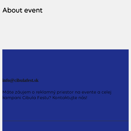
About event
info@cibulafest.sk
Máte záujem o reklamný priestor na evente a celej
kampani Cibula Festu? Kontaktujte nás!