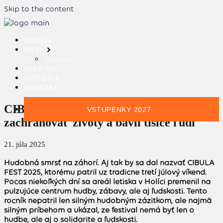
Skip to the content
DOMOV
INFO
Novinky
GALÉRIA
HISTÓRIA
KONTAKT
CIBULA FEST 2025 plnil sny, pomáhal
VSTUPENKY 2027
zachraňovať životy a bavil tisíce ľudí
21. júla 2025
Hudobná smršť na záhorí. Aj tak by sa dal nazvať CIBULA
FEST 2025, ktorému patril už tradične tretí júlový víkend
.
Počas niekoľkých dní sa areál letiska v Holíči premenil na
pulzujúce centrum hudby, zábavy, ale aj ľudskosti. Tento
ročník nepatril len silným hudobným zážitkom, ale najmä
silným príbehom a ukázal, že festival nemá byť len o
hudbe, ale aj o solidarite a ľudskosti.