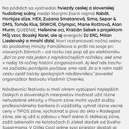
Na pódiách sa vystriedali
hviezdy českej a slovenskej
hudobnej scény
,
medzi ktorými žiarili najmä
Kabát
,
Horkýže slíže
,
HEX, Zuzana Smatanová, Sima, Separ &
DMS, Tomáš Klus, ŠKWOR, Olympic, Marie Rottrová, Alan
Murin
, QUEENIE,
Heľenine oči, Kristián Šebek s projektom
Můj vzor, Božský Karel, ale aj
energickí
DJ EKG,
Milan
Lieskovský a mnohí ďalší
, ktorí roztancovali nočnú arénu
do poslednej minúty. Fanúšikovia si prišli na svoje pri
viacerých žánroch – od rocku cez pop až po elektroniku.
„Bol to pre nás jeden z najnáročnejších ročníkov, aké sme
v našej 16-ročnej histórii zorganizovali. Aj keď nás trochu
na začiatku potrápilo počasie, sme radi, že si k nám našli
cestu opäť tisícky spokojných návštevníkov,“
povedal
organizátor festivalu Vladimír Chrenka.
Návštevníci festivalu si mali okrem vystúpení najlepších
českých a slovenských interpretov možnosť užiť rôzne
nehudobné aktivity, v Ploom zóne mohli využiť služby
profesionálneho barbera či vizážistky, vyhrať rôzne vecné
ceny v TIPOS zóne, vychutnať si pivo do skla v Radegast
zóne, ale aj užiť si zábavu v Nerf aréne či skákacej zóne,
zažiť adrenalín na kolotočoch či získať darček od živého
Supermana. V Oilka Cool aréne svoj priestor dostali aj