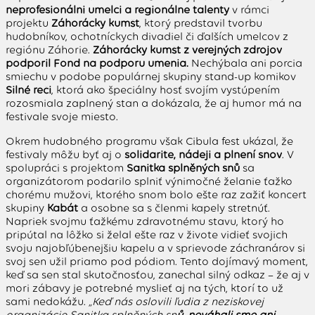
neprofesionálni umelci a regionálne talenty
v rámci
projektu
Záhorácky kumšt
, ktorý predstavil tvorbu
hudobníkov, ochotníckych divadiel či ďalších umelcov z
regiónu Záhorie.
Záhorácky kumšt z verejných zdrojov
podporil Fond na podporu umenia.
Nechýbala ani porcia
smiechu v podobe populárnej skupiny stand-up komikov
Silné reči
, ktorá ako špeciálny hosť svojím vystúpením
rozosmiala zaplnený stan a dokázala, že aj humor má na
festivale svoje miesto.
Okrem hudobného programu však Cibula fest ukázal, že
festivaly môžu byť aj o
solidarite, nádeji a plnení snov
. V
spolupráci s projektom
Sanitka splněných snů
sa
organizátorom podarilo splniť výnimočné želanie ťažko
chorému mužovi, ktorého snom bolo ešte raz zažiť koncert
skupiny
Kabát
a osobne sa s členmi kapely stretnúť.
Napriek svojmu ťažkému zdravotnému stavu, ktorý ho
pripútal na lôžko si želal ešte raz v živote vidieť svojich
svoju najobľúbenejšiu kapelu a v sprievode záchranárov si
svoj sen užil priamo pod pódiom. Tento dojímavý moment,
keď sa sen stal skutočnosťou, zanechal silný odkaz – že aj v
mori zábavy je potrebné myslieť aj na tých, ktorí to už
sami nedokážu.
„Keď nás oslovili ľudia z neziskovej
organizácie Sanitka splněných sn
ů, neváhali sme ani