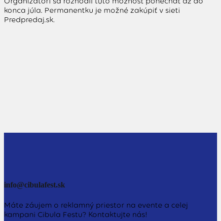
Organizátori sa rozhodli túto možnosť ponechať až do
konca júla. Permanentku je možné zakúpiť v sieti
Predpredaj.sk.
info@cibulafest.sk
Máte záujem o reklamný priestor na evente a celej
kampani Cibula Festu? Kontaktujte nás!