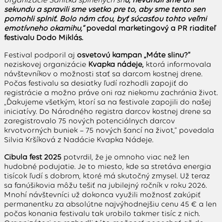
sekundu a spravili sme všetko pre to, aby sme tento sen
pomohli splniť. Bolo nám cťou, byť súčasťou tohto veľmi
emotívneho okamihu,“
povedal marketingový a PR riaditeľ
festivalu Dodo Mikláš.
Festival podporil aj
osvetovú kampaň „Máte slinu?“
neziskovej organizácie
Kvapka nádeje
,
ktorá informovala
návštevníkov o možnosti stať sa darcom kostnej drene.
Počas festivalu sa desiatky ľudí rozhodli zapojiť do
registrácie a možno práve oni raz niekomu zachránia život.
„Ďakujeme všetkým, ktorí sa na festivale zapojili do našej
iniciatívy. Do Národného registra darcov kostnej drene sa
zaregistrovalo 75 nových potenciálnych darcov
krvotvorných buniek – 75 nových šancí na život,“ povedala
Silvia Kršíková z Nadácie Kvapka Nádeje.
Cibula fest 2025
potvrdil, že je omnoho viac než len
hudobné podujatie. Je to miesto, kde sa stretáva energia
tisícok ľudí s dobrom, ktoré má skutočný zmysel. Už teraz
sa fanúšikovia môžu tešiť na jubilejný ročník v roku 2026.
Mnohí návštevníci už dokonca využili možnosť zakúpiť
permanentku za absolútne najvýhodnejšiu cenu 45 € a len
počas konania festivalu tak urobilo takmer tisíc z nich.