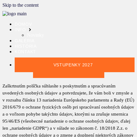
Skip to the content
DOMOV
INFO
Novinky
GALÉRIA
HISTÓRIA
KONTAKT
VSTUPENKY 2027
GDPR WISHLIST
Zaškrtnutím políčka súhlasíte s poskytnutím a spracúvaním
uvedených osobných údajov a potvrdzujete, že vám boli v zmysle a
v rozsahu článku 13 nariadenia Európskeho parlamentu a Rady (EÚ)
2016/679 o ochrane fyzických osôb pri spracúvaní osobných údajov
a o voľnom pohybe takýchto údajov, ktorými sa zrušuje smernica
95/46/ES (všeobecné nariadenie o ochrane osobných údajov, ďalej
len „nariadenie GDPR“) a v súlade so zákonom č. 18/2018 Z.z. o
ochrane osobných údajov a o zmene a doplnení niektorých zákonov