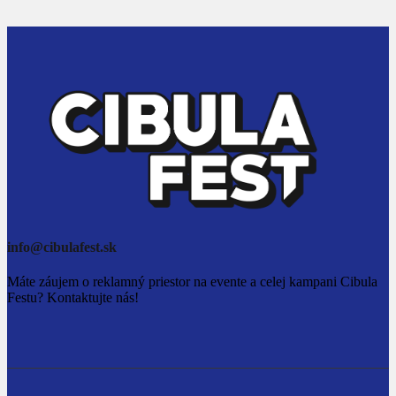
info@cibulafest.sk
Máte záujem o reklamný priestor na evente a celej kampani Cibula
Festu? Kontaktujte nás!