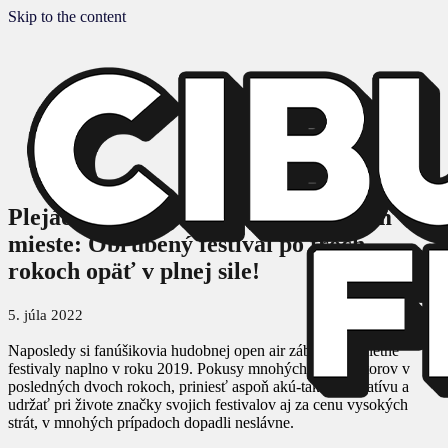
Skip to the content
Plejáda hudobných hviezd na jednom
mieste: Obľúbený festival po troch
rokoch opäť v plnej sile!
5. júla 2022
Naposledy si fanúšikovia hudobnej open air zábavy užili letné
festivaly naplno v roku 2019. Pokusy mnohých organizátorov v
posledných dvoch rokoch, priniesť aspoň akú-takú alternatívu a
udržať pri živote značky svojich festivalov aj za cenu vysokých
strát, v mnohých prípadoch dopadli neslávne.