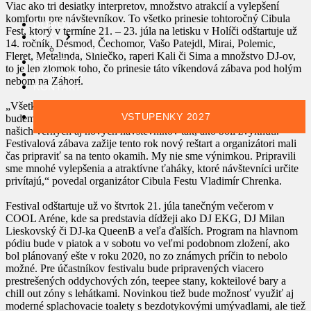
Viac ako tri desiatky interpretov, množstvo atrakcií a vylepšení
komfortu pre návštevníkov. To všetko prinesie tohtoročný Cibula
DOMOV
Fest, ktorý v termíne 21. – 23. júla na letisku v Holíči odštartuje už
INFO
14. ročník. Desmod, Čechomor, Vašo Patejdl, Mirai, Polemic,
Novinky
Fleret, Metalinda, Slniečko, raperi Kali či Sima a množstvo DJ-ov,
GALÉRIA
to je len zlomok toho, čo prinesie táto víkendová zábava pod holým
HISTÓRIA
nebom na Záhorí.
KONTAKT
„Všetkým veľmi odľahlo, keď sme sa dozvedeli, že tento ročník už
VSTUPENKY 2027
budeme môcť pripraviť plnohodnotne a opäť privítať všetkých
našich verných aj nových návštevníkov tak, ako boli zvyknutí.
Festivalová zábava zažije tento rok nový reštart a organizátori mali
čas pripraviť sa na tento okamih. My nie sme výnimkou. Pripravili
sme mnohé vylepšenia a atraktívne ťaháky, ktoré návštevníci určite
privítajú,“ povedal organizátor Cibula Festu Vladimír Chrenka.
Festival odštartuje už vo štvrtok 21. júla tanečným večerom v
COOL Aréne, kde sa predstavia dídžeji ako DJ EKG, DJ Milan
Lieskovský či DJ-ka QueenB a veľa ďalších. Program na hlavnom
pódiu bude v piatok a v sobotu vo veľmi podobnom zložení, ako
bol plánovaný ešte v roku 2020, no zo známych príčin to nebolo
možné. Pre účastníkov festivalu bude pripravených viacero
prestrešených oddychových zón, teepee stany, kokteilové bary a
chill out zóny s lehátkami. Novinkou tiež bude možnosť využiť aj
moderné splachovacie toalety s bezdotykovými umývadlami, ale tiež