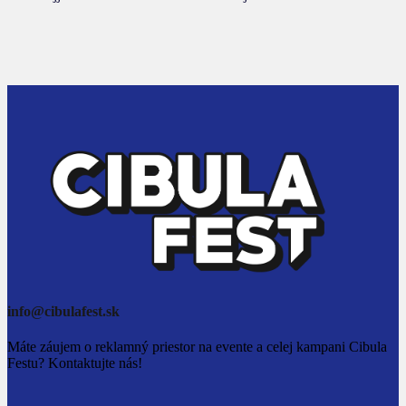
info@cibulafest.sk
Máte záujem o reklamný priestor na evente a celej kampani Cibula
Festu? Kontaktujte nás!