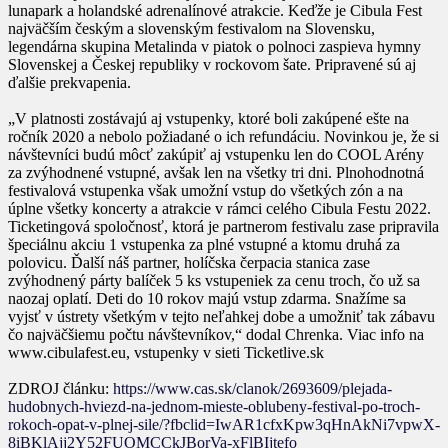
lunapark a holandské adrenalínové atrakcie. Keďže je Cibula Fest
najväčším českým a slovenským festivalom na Slovensku,
legendárna skupina Metalinda v piatok o polnoci zaspieva hymny
Slovenskej a Českej republiky v rockovom šate. Pripravené sú aj
ďalšie prekvapenia.
„V platnosti zostávajú aj vstupenky, ktoré boli zakúpené ešte na
ročník 2020 a nebolo požiadané o ich refundáciu. Novinkou je, že si
návštevníci budú môcť zakúpiť aj vstupenku len do COOL Arény
za zvýhodnené vstupné, avšak len na všetky tri dni. Plnohodnotná
festivalová vstupenka však umožní vstup do všetkých zón a na
úplne všetky koncerty a atrakcie v rámci celého Cibula Festu 2022.
Ticketingová spoločnosť, ktorá je partnerom festivalu zase pripravila
špeciálnu akciu 1 vstupenka za plné vstupné a ktomu druhá za
polovicu. Ďalší náš partner, holíčska čerpacia stanica zase
zvýhodnený párty balíček 5 ks vstupeniek za cenu troch, čo už sa
naozaj oplatí. Deti do 10 rokov majú vstup zdarma. Snažíme sa
vyjsť v ústrety všetkým v tejto neľahkej dobe a umožniť tak zábavu
čo najväčšiemu počtu návštevníkov,“ dodal Chrenka. Viac info na
www.cibulafest.eu, vstupenky v sieti Ticketlive.sk
ZDROJ článku:
https://www.cas.sk/clanok/2693609/plejada-
hudobnych-hviezd-na-jednom-mieste-oblubeny-festival-po-troch-
rokoch-opat-v-plnej-sile/?fbclid=IwAR1cfxKpw3qHnAkNi7vpwX-
8iBKlAjj2Y52FUOMCCkJBorVa-xFlBIjtefo