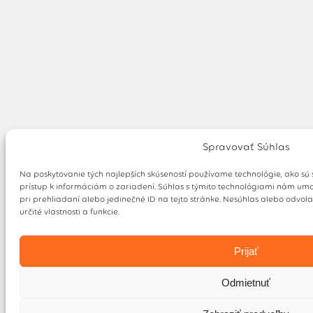
Spravovať Súhlas
Na poskytovanie tých najlepších skúseností používame technológie, ako sú
prístup k informáciám o zariadení. Súhlas s týmito technológiami nám umo
pri prehliadaní alebo jedinečné ID na tejto stránke. Nesúhlas alebo odvol
určité vlastnosti a funkcie.
Prijať
Odmietnuť