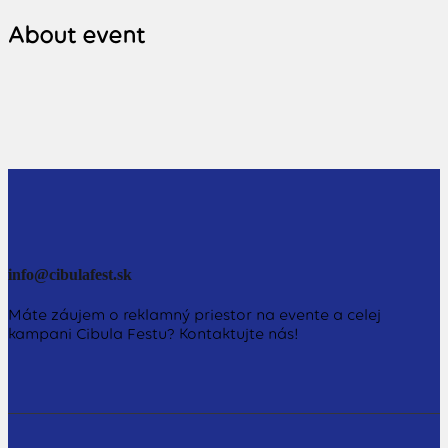
About event
info@cibulafest.sk
Máte záujem o reklamný priestor na evente a celej
kampani Cibula Festu? Kontaktujte nás!