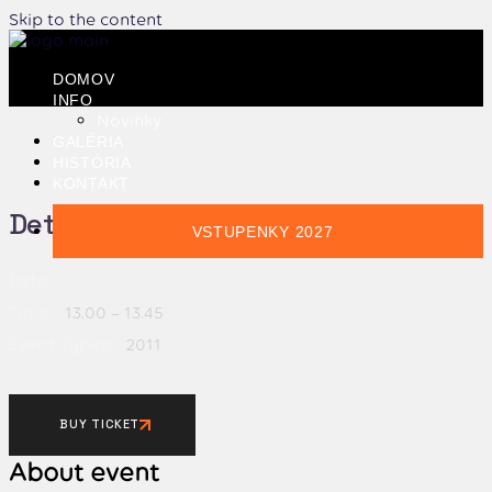
Skip to the content
DOMOV
INFO
Novinky
GALÉRIA
HISTÓRIA
KONTAKT
Details:
VSTUPENKY 2027
Date:
Time:
13.00 – 13.45
Event Types:
2011
BUY TICKET
About event