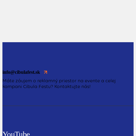
info@cibulafest.sk
Máte záujem o reklamný priestor na evente a celej
kampani Cibula Festu? Kontaktujte nás!
YouTube