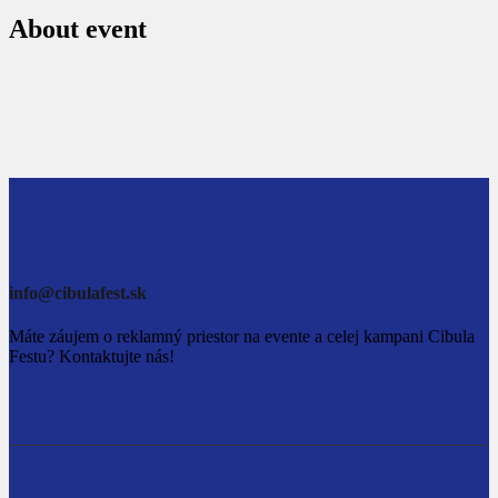
About event
info@cibulafest.sk
Máte záujem o reklamný priestor na evente a celej kampani Cibula
Festu? Kontaktujte nás!