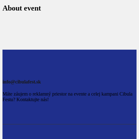
About event
info@cibulafest.sk
Máte záujem o reklamný priestor na evente a celej kampani Cibula
Festu? Kontaktujte nás!