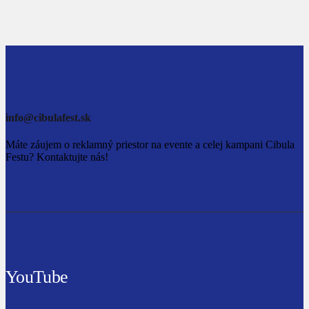
info@cibulafest.sk
Máte záujem o reklamný priestor na evente a celej kampani Cibula
Festu? Kontaktujte nás!
YouTube