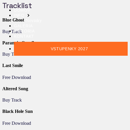
Tracklist
DOMOV
INFO
Blue Ghost
Novinky
GALÉRIA
HISTÓRIA
Buy Track
KONTAKT
Paranoia Overflow
VSTUPENKY 2027
Buy Track
Last Smile
Free Download
Altered Song
Buy Track
Black Hole Sun
Free Download