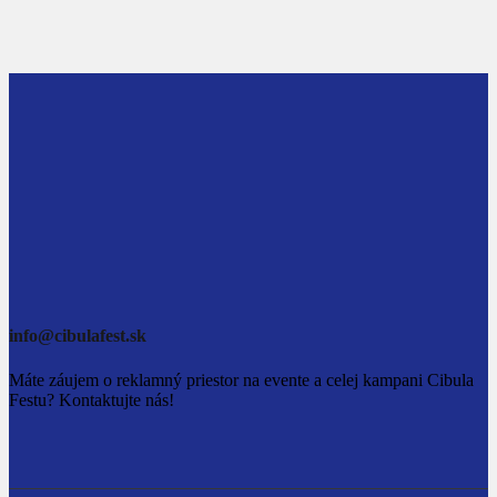
info@cibulafest.sk
Máte záujem o reklamný priestor na evente a celej kampani Cibula
Festu? Kontaktujte nás!