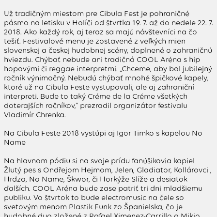
Už tradičným miestom pre Cibula Fest je pohraničné
pásmo na letisku v Holíči od štvrtka 19. 7. až do nedele 22. 7.
2018. Ako každý rok, aj teraz sa majú návštevníci na čo
tešiť. Festivalové menu je zostavené z veľkých mien
slovenskej a českej hudobnej scény, doplnené o zahraničnú
hviezdu. Chýbať nebude ani tradičná COOL Aréna s hip
hopovými či reggae interpretmi. „Chceme, aby bol jubilejný
ročník výnimočný. Nebudú chýbať mnohé špičkové kapely,
ktoré už na Cibula Feste vystupovali, ale aj zahraniční
interpreti. Bude to taký Créme de la Créme všetkých
doterajších ročníkov,“ prezradil organizátor festivalu
Vladimír Chrenka.
Na Cibula Feste 2018 vystúpi aj Igor Timko s kapelou No
Name
Na hlavnom pódiu si na svoje prídu fanúšikovia kapiel
Žlutý pes s Ondřejom Hejmom, Jelen, Gladiator, Kollárovci ,
Hrdza, No Name, Škwor, či Horkýže Slíže a desiatok
ďalších. COOL Aréna bude zase patriť tri dni mladšiemu
publiku. Vo štvrtok to bude electromusic na čele so
svetovým menom Plastik Funk zo Španielska, čo je
hudobné duo zložené z Rafael Ximenez-Carrillo a Mikio