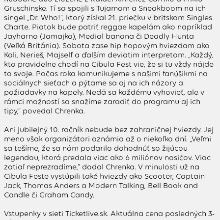
Gruschinske. Tí sa spojili s Tujamom a Sneakboom na ich
singel „Dr. Who!“, ktorý získal 21. priečku v britskom Singles
Charte. Piatok bude patriť reggae kapelám ako napríklad
Jayharno (Jamajka), Medial banana či Deadly Hunta
(Veľká Británia). Sobota zase hip hopovým hviezdam ako
Kali, Nerieš, Majself a ďalším deviatim interpretom. „Každý,
kto pravidelne chodí na Cibula Fest vie, že si tu vždy nájde
to svoje. Počas roka komunikujeme s našimi fanúšikmi na
sociálnych sieťach a pýtame sa aj na ich názory a
požiadavky na kapely. Nedá sa každému vyhovieť, ale v
rámci možností sa snažíme zaradiť do programu aj ich
tipy,“ povedal Chrenka.
Ani jubilejný 10. ročník nebude bez zahraničnej hviezdy. Jej
meno však organizátori oznámia až o niekoľko dní. „Veľmi
sa tešíme, že sa nám podarilo dohodnúť so žijúcou
legendou, ktorá predala viac ako 6 miliónov nosičov. Viac
zatiaľ neprezradíme,“ dodal Chrenka. V minulosti už na
Cibula Feste vystúpili také hviezdy ako Scooter, Captain
Jack, Thomas Anders a Modern Talking, Bell Book and
Candle či Graham Candy.
Vstupenky v sieti Ticketlive.sk. Aktuálna cena posledných 3-