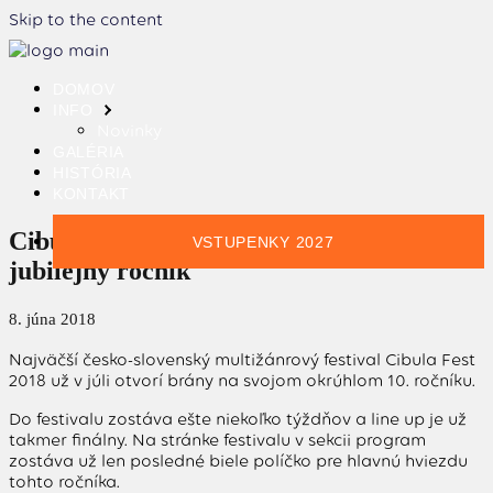
Skip to the content
DOMOV
INFO
Novinky
GALÉRIA
HISTÓRIA
KONTAKT
Cibula Fest 2018 finalizuje program na
VSTUPENKY 2027
jubilejný ročník
8. júna 2018
Najväčší česko-slovenský multižánrový festival Cibula Fest
2018 už v júli otvorí brány na svojom okrúhlom 10. ročníku.
Do festivalu zostáva ešte niekoľko týždňov a line up je už
takmer finálny. Na stránke festivalu v sekcii program
zostáva už len posledné biele políčko pre hlavnú hviezdu
tohto ročníka.