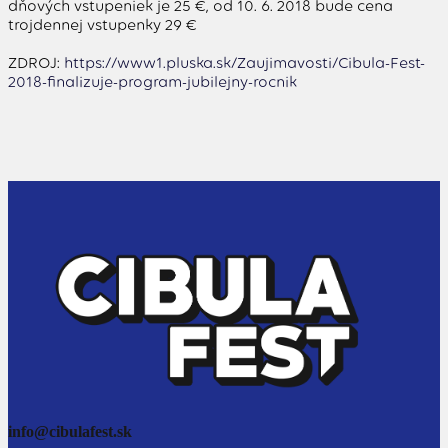
dňových vstupeniek je 25 €, od 10. 6. 2018 bude cena
trojdennej vstupenky 29 €
ZDROJ:
https://www1.pluska.sk/Zaujimavosti/Cibula-Fest-
2018-finalizuje-program-jubilejny-rocnik
info@cibulafest.sk