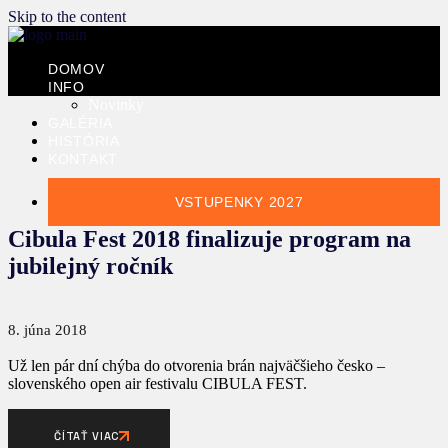
Skip to the content
DOMOV
INFO
Novinky
GALÉRIA
HISTÓRIA
KONTAKT
VSTUPENKY 2027
Cibula Fest 2018 finalizuje program na
jubilejný ročník
8. júna 2018
Už len pár dní chýba do otvorenia brán najväčšieho česko –
slovenského open air festivalu CIBULA FEST.
ČÍTAŤ VIAC