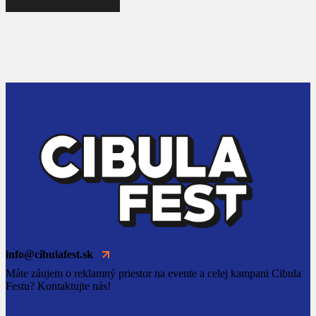
info@cibulafest.sk
Máte záujem o reklamný priestor na evente a celej kampani Cibula
Festu? Kontaktujte nás!