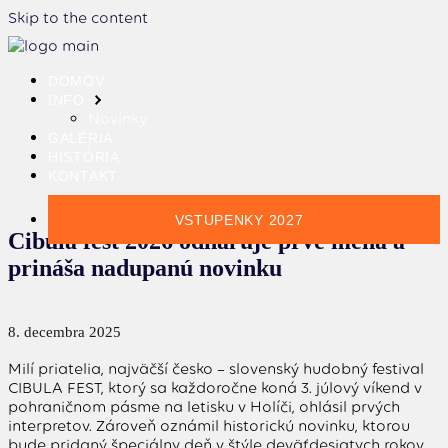
Skip to the content
DOMOV
INFO
Novinky
GALÉRIA
HISTÓRIA
KONTAKT
VSTUPENKY 2027
Cibula fest 2026 odhaľuje prvé mená a
prináša nadupanú novinku
8. decembra 2025
Milí priatelia, najväčší česko – slovenský hudobný festival
CIBULA FEST, ktorý sa každoročne koná 3. júlový víkend v
pohraničnom pásme na letisku v Holíči, ohlásil prvých
interpretov. Zároveň oznámil historickú novinku, ktorou
bude pridaný špeciálny deň v štýle deväťdesiatych rokov,