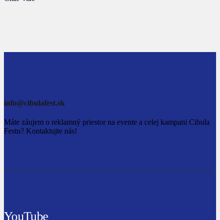
info@cibulafest.sk
Máte záujem o reklamný priestor na evente a celej kampani Cibula
Festu? Kontaktujte nás!
YouTube