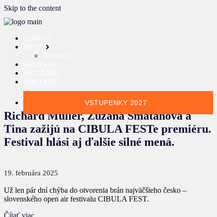
Skip to the content
DOMOV
INFO
Novinky
GALÉRIA
HISTÓRIA
KONTAKT
VSTUPENKY 2027
Richard Müller, Zuzana Smatanová a
Tina zažijú na CIBULA FESTe premiéru.
Festival hlási aj ďalšie silné mená.
19. februára 2025
Už len pár dní chýba do otvorenia brán najväčšieho česko –
slovenského open air festivalu CIBULA FEST.
Čítať viac