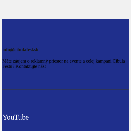
info@cibulafest.sk
Máte záujem o reklamný priestor na evente a celej kampani Cibula
Festu? Kontaktujte nás!
YouTube