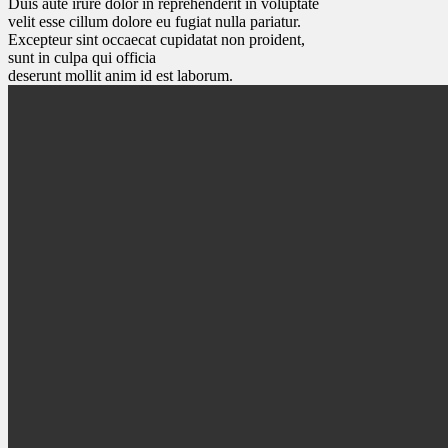
Duis aute irure dolor in reprehenderit in voluptate
velit esse cillum dolore eu fugiat nulla pariatur.
Excepteur sint occaecat cupidatat non proident,
sunt in culpa qui officia
deserunt mollit anim id est laborum.