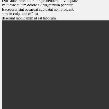
Duis aute irure dolor in reprehenderit in voluptate
velit esse cillum dolore eu fugiat nulla pariatur.
Excepteur sint occaecat cupidatat non proident,
sunt in culpa qui officia
deserunt mollit anim id est laborum.